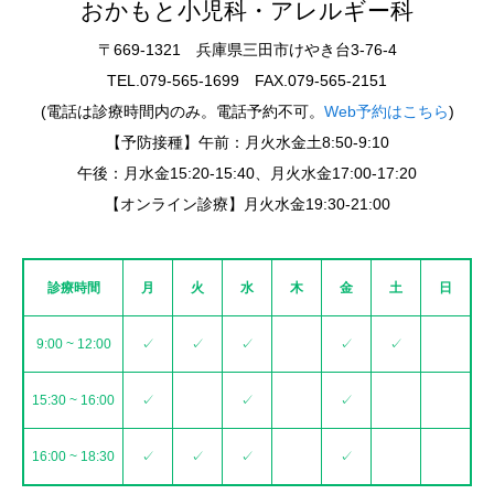
おかもと小児科・アレルギー科
当院の特徴
〒669-1321 兵庫県三田市けやき台3-76-4
TEL.079-565-1699 FAX.079-565-2151
診療時間・アクセス
(電話は診療時間内のみ。電話予約不可。
Web予約はこちら
)
【予防接種】午前：月火水金土8:50-9:10
午後：月水金15:20-15:40、月火水金17:00-17:20
【オンライン診療】月火水金19:30-21:00
診療時間
月
火
水
木
金
土
日
9:00 ~ 12:00
✓
✓
✓
✓
✓
15:30 ~ 16:00
✓
✓
✓
16:00 ~ 18:30
✓
✓
✓
✓