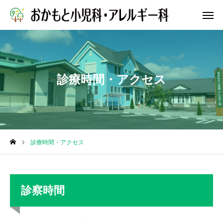
WEB予約
診療時間・アクセス
院長ブログ
公式X
依頼
アクセス
リンク集
求人
診療時間・アクセス
お知らせ
診察時間
診療案内
クリニック紹介