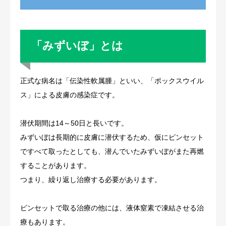
当院の特徴
「みずいぼ」とは
診療時間・アクセス
正式な病名は「伝染性軟属腫」といい、「ポックスウイル
ス」による皮膚の感染症です。
潜伏期間は14～50日と長いです。
みずいぼは長期的に皮膚に潜伏するため、仮にピンセット
ですべて取ったとしても、潜んでいたみずいぼがまた再燃
することがあります。
つまり、繰り返し治療する必要があります。
ピンセットで取る治療の他には、液体窒素で凍結させる治
療もあります。