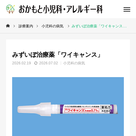
診療案内
小児科の病気
みずいぼ治療薬「ワイキャンス」
WEB予約
みずいぼ治療薬「ワイキャンス」
院長ブログ
公式X
2026.02.19
2026.07.02
小児科の病気
依頼
アクセス
リンク集
求人
お知らせ
診療案内
クリニック紹介