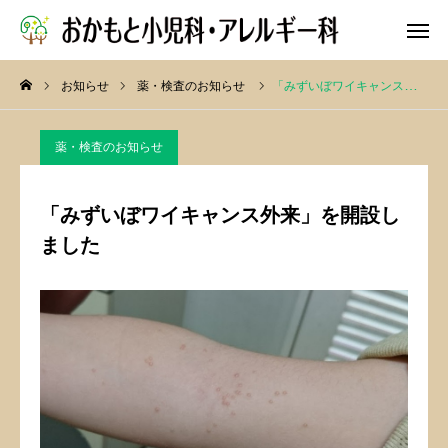
お知らせ
薬・検査のお知らせ
「みずいぼワイキャンス外来」を開設しました
WEB予約
薬・検査のお知らせ
院長ブログ
公式X
「みずいぼワイキャンス外来」を開設し
依頼
アクセス
ました
リンク集
求人
お知らせ
診療案内
クリニック紹介