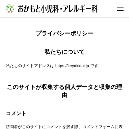
プライバシーポリシー
WEB予約
私たちについて
院長ブログ
公式X
私たちのサイトアドレスは https://keyakidai.jp です。
依頼
アクセス
リンク集
求人
このサイトが収集する個人データと収集の理
由
お知らせ
診療案内
コメント
クリニック紹介
訪問者がこのサイトにコメントを残す際、コメントフォームに表