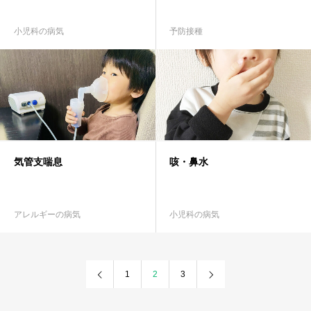
小児科の病気
予防接種
気管支喘息
咳・鼻水
アレルギーの病気
小児科の病気
1
2
3