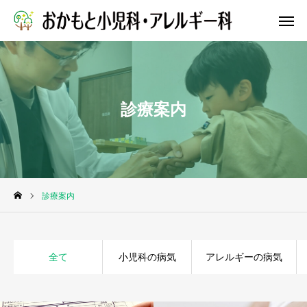
WEB予約
診療案内
院長ブログ
公式X
依頼
アクセス
リンク集
求人
診療案内
お知らせ
全て
小児科の病気
アレルギーの病気
診療案内
クリニック紹介