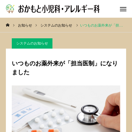
お知らせ
システムのお知らせ
いつものお薬外来が「担当医制」になりました
WEB予約
システムのお知らせ
院長ブログ
公式X
いつものお薬外来が「担当医制」になり
依頼
アクセス
ました
リンク集
求人
お知らせ
診療案内
クリニック紹介